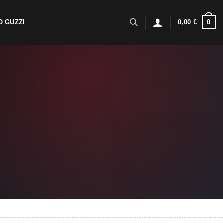
0
 GUZZI
0,00
€