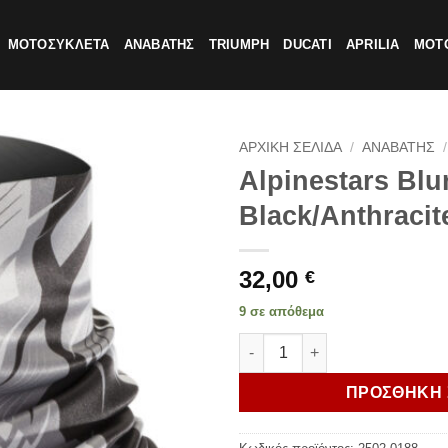
ΜΟΤΟΣΥΚΛΕΤΑ
ΑΝΑΒΑΤΗΣ
TRIUMPH
DUCATI
APRILIA
MOTO
ΑΡΧΙΚΗ ΣΕΛΙΔΑ
/
ΑΝΑΒΑΤΗΣ
/
Alpinestars Blu
Black/Anthracit
32,00
€
9 σε απόθεμα
Alpinestars Blurred Neck Tube
ΠΡΟΣΘΗΚΗ 