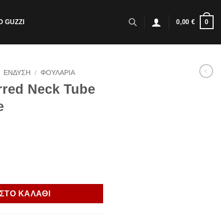
0
 GUZZI
0,00
€
ΕΝΔΥΣΗ
/
ΦΟΥΛΑΡΙΑ
rred Neck Tube
e
 Black/Anthracite ποσότητα
ΣΤΟ ΚΑΛΑΘΙ