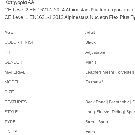
Κατηγορία ΑΑ
CE Level 2 EN 1621-2:2014 Alpinestars Nucleon προστατευ
CE Level 1 EN1621-1:2012 Alpinestars Nucleon Flex Plus 
AGE
Adult
COLOR/FINISH
Black
FIT
Adjustable
GENDER
Men’s
MATERIAL
Leather| Mesh| Polyester
MODEL
Faster v2
SIZE
FEATURES
Back Panel| Breathable| C
STYLE
Long-Sleeve| Riding| Spor
TYPE
Street Sport
UNITS
Each