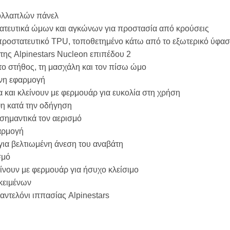
 πολλαπλών πάνελ
στατευτικά ώμων και αγκώνων για προστασία από κρούσεις
προστατευτικό TPU, τοποθετημένο κάτω από το εξωτερικό ύφα
ης Alpinestars Nucleon επιπέδου 2
ο στήθος, τη μασχάλη και τον πίσω ώμο
νη εφαρμογή
 και κλείνουν με φερμουάρ για ευκολία στη χρήση
ψη κατά την οδήγηση
 σημαντικά τον αερισμό
φαρμογή
για βελτιωμένη άνεση του αναβάτη
σμό
είνουν με φερμουάρ για ήσυχο κλείσιμο
κειμένων
αντελόνι ιππασίας Alpinestars