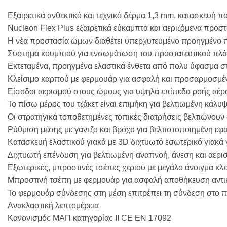
Εξαιρετικά ανθεκτικό και τεχνικό δέρμα 1,3 mm, κατασκευή
Nucleon Flex Plus εξαιρετικά εύκαμπτα και αεριζόμενα προ
Η νέα προστασία ώμων διαθέτει υπερχυτευμένο προηγμένο 
Σύστημα κουμπιού για ενσωμάτωση του προστατευτικού πλάτ
Εκτεταμένα, προηγμένα ελαστικά ένθετα από πολυ ύφασμα στ
Κλείσιμο καρπού με φερμουάρ για ασφαλή και προσαρμοσμέ
Είσοδοι αερισμού στους ώμους για υψηλά επίπεδα ροής αέρα
Το πίσω μέρος του τζάκετ είναι επιμήκη για βελτιωμένη κάλυ
Οι στρατηγικά τοποθετημένες τοπικές διατρήσεις βελτιώνουν
Ρύθμιση μέσης με γάντζο και βρόχο για βελτιστοποιημένη ε
Κατασκευή ελαστικού γιακά με 3D διχτυωτό εσωτερικό γιακά 
Διχτυωτή επένδυση για βελτιωμένη αναπνοή, άνεση και αερι
Εξωτερικές, μπροστινές τσέπες χεριού με μεγάλο άνοιγμα κλ
Μπροστινή τσέπη με φερμουάρ για ασφαλή αποθήκευση αντι
Το φερμουάρ σύνδεσης στη μέση επιτρέπει τη σύνδεση στο π
Ανακλαστική λεπτομέρεια
Κανονισμός ΜΑΠ κατηγορίας ΙΙ CE EN 17092