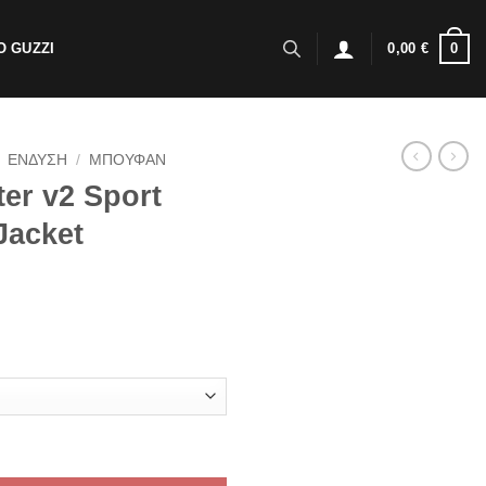
0
 GUZZI
0,00
€
ΕΝΔΥΣΗ
/
ΜΠΟΥΦΑΝ
ter v2 Sport
Jacket
iding Leather Jacket Black/Black ποσότητα