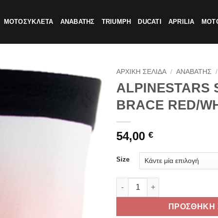
ΜΟΤΟΣΥΚΛΕΤΑ
ΑΝΑΒΑΤΗΣ
TRIUMPH
DUCATI
APRILIA
MOTO
ΑΡΧΙΚΗ ΣΕΛΙΔΑ
/
ΑΝΑΒΑΤΗΣ
/
ALPINESTARS 
BRACE RED/WH
54,00
€
Size
ALPINESTARS SOCK KNEE BR
ΠΡΟΣΘΗΚΗ 