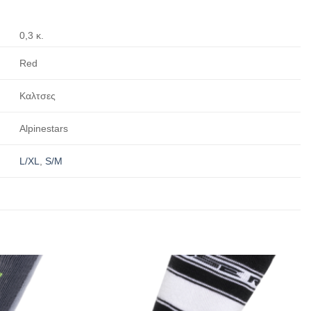
0,3 κ.
Red
Καλτσες
Alpinestars
L/XL
,
S/M