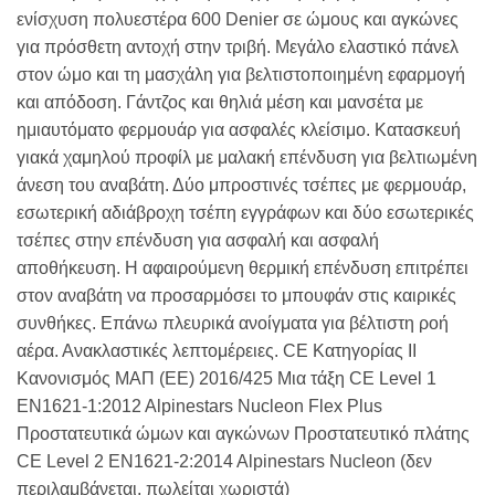
ενίσχυση πολυεστέρα 600 Denier σε ώμους και αγκώνες
για πρόσθετη αντοχή στην τριβή. Μεγάλο ελαστικό πάνελ
στον ώμο και τη μασχάλη για βελτιστοποιημένη εφαρμογή
και απόδοση. Γάντζος και θηλιά μέση και μανσέτα με
ημιαυτόματο φερμουάρ για ασφαλές κλείσιμο. Κατασκευή
γιακά χαμηλού προφίλ με μαλακή επένδυση για βελτιωμένη
άνεση του αναβάτη. Δύο μπροστινές τσέπες με φερμουάρ,
εσωτερική αδιάβροχη τσέπη εγγράφων και δύο εσωτερικές
τσέπες στην επένδυση για ασφαλή και ασφαλή
αποθήκευση. Η αφαιρούμενη θερμική επένδυση επιτρέπει
στον αναβάτη να προσαρμόσει το μπουφάν στις καιρικές
συνθήκες. Επάνω πλευρικά ανοίγματα για βέλτιστη ροή
αέρα. Ανακλαστικές λεπτομέρειες. CE Κατηγορίας II
Κανονισμός ΜΑΠ (ΕΕ) 2016/425 Μια τάξη CE Level 1
EN1621-1:2012 Alpinestars Nucleon Flex Plus
Προστατευτικά ώμων και αγκώνων Προστατευτικό πλάτης
CE Level 2 EN1621-2:2014 Alpinestars Nucleon (δεν
περιλαμβάνεται, πωλείται χωριστά)