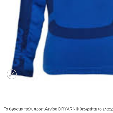
Το ύφασμα πολυπροπυλενίου DRYARN® θεωρείται το ελαφρύτ