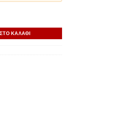
id for oil cooler Scrambler 800 ποσότητα
ΣΤΟ ΚΑΛΑΘΙ