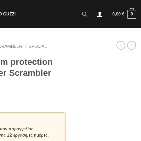
0
 GUZZI
0,00
€
CRAMBLER
/
SPECIAL
um protection
ler Scrambler
όπιν παραγγελίας.
ης 12 εργάσιμες ημέρες.