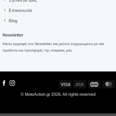
Σχετικά με εμάς
Επικοινωνία
Blog
Newsletter
Κάντε εγγραφή στο Newsletter και μείνετε ενημερωμένοι με νέα
προϊόντα και προσφορές της εταιρείας μας
Visa
Cash
Maestro
M
On
© MotoAction.gr 2026. All rights reserved
Delivery