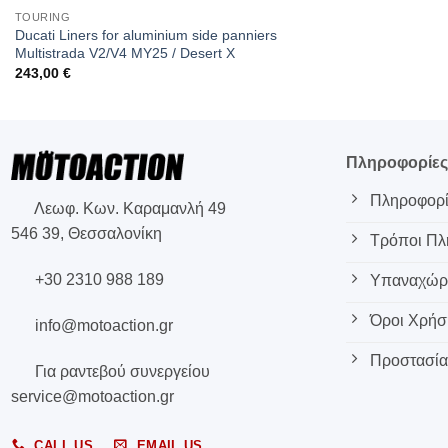
TOURING
Ducati Liners for aluminium side panniers
Multistrada V2/V4 MY25 / Desert X
243,00
€
Πληροφορίε
Πληροφορί
Λεωφ. Κων. Καραμανλή 49
546 39, Θεσσαλονίκη
Τρόποι Π
+30 2310 988 189
Υπαναχώρη
Όροι Χρήσ
info@motoaction.gr
Προστασία
Για ραντεβού συνεργείου
service@motoaction.gr
CALL US
EMAIL US