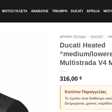
ΜΟΤΟΣΥΚΛΕΤΑ
ΑΝΑΒΑΤΗΣ
TRIUMPH
DUCATI
APRILIA
MOTO
ΑΡΧΙΚΗ ΣΕΛΙΔΑ
/
DUCATI
/
M
Ducati Heated
“medium/lowere
Multistrada V4
316,00
€
Κατόπιν Παραγγελίας
Το προϊόν είναι διαθέσιμο κατ
Εκτιμώμενος χρόνος παράδοσ