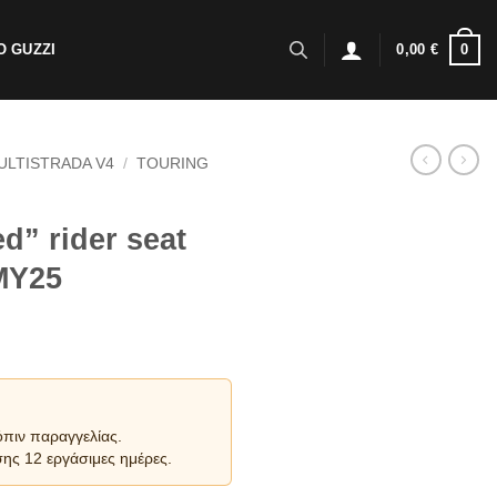
0
 GUZZI
0,00
€
ULTISTRADA V4
/
TOURING
d” rider seat
 MY25
όπιν παραγγελίας.
ης 12 εργάσιμες ημέρες.