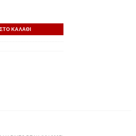
d" rider seat Multistrada V4 MY25 ποσότητα
ΣΤΟ ΚΑΛΑΘΙ