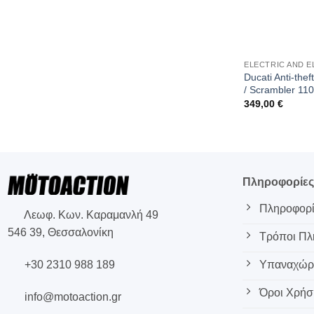
ELECTRIC AND 
Ducati Anti-the
/ Scrambler 110
349,00
€
Πληροφορίε
Πληροφορί
Λεωφ. Κων. Καραμανλή 49
546 39, Θεσσαλονίκη
Τρόποι Π
+30 2310 988 189
Υπαναχώρη
Όροι Χρήσ
info@motoaction.gr