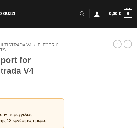
0
 GUZZI
0,00
€
ULTISTRADA V4
/
ELECTRIC
TS
port for
strada V4
όπιν παραγγελίας.
ης 12 εργάσιμες ημέρες.