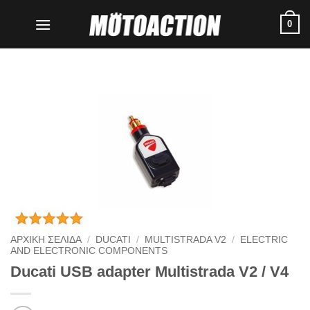
Μετάβαση
0
στο
περιεχόμενο
ΑΡΧΙΚΗ ΣΕΛΙΔΑ
/
DUCATI
/
MULTISTRADA V2
/
ELECTRIC
AND ELECTRONIC COMPONENTS
Ducati USB adapter Multistrada V2 / V4