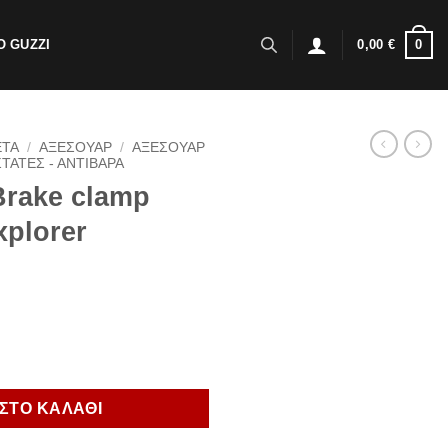
0
 GUZZI
0,00
€
ΕΤΑ
/
ΑΞΕΣΟΥΑΡ
/
ΑΞΕΣΟΥΑΡ
ΤΑΤΕΣ - ΑΝΤΙΒΑΡΑ
Brake clamp
xplorer
isher Tiger Explorer ποσότητα
ΣΤΟ ΚΑΛΑΘΙ