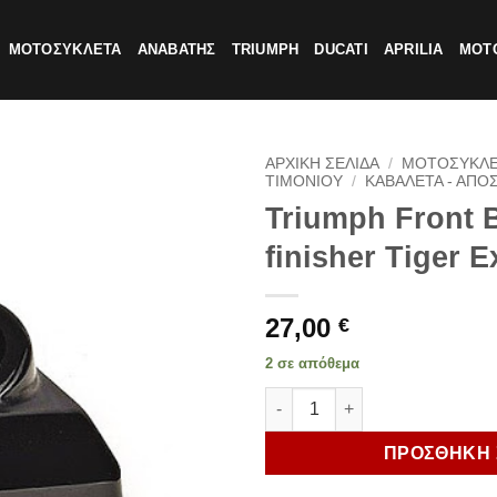
ΜΟΤΟΣΥΚΛΕΤΑ
ΑΝΑΒΑΤΗΣ
TRIUMPH
DUCATI
APRILIA
MOTO
ΑΡΧΙΚΗ ΣΕΛΙΔΑ
/
ΜΟΤΟΣΥΚΛ
ΤΙΜΟΝΙΟΥ
/
ΚΑΒΑΛΕΤΑ - ΑΠΟΣ
Triumph Front 
finisher Tiger E
27,00
€
2 σε απόθεμα
Triumph Front Brake clamp fin
ΠΡΟΣΘΗΚΗ 