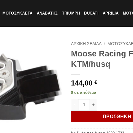
ΜΟΤΟΣΥΚΛΕΤΑ
ΑΝΑΒΑΤΗΣ
TRIUMPH
DUCATI
APRILIA
MOTO
ΑΡΧΙΚΗ ΣΕΛΙΔΑ
/
ΜΟΤΟΣΥΚΛ
Moose Racing F
KTM/husq
144,00
€
9 σε απόθεμα
Moose Racing Footpeg qual 
ΠΡΟΣΘΗΚΗ 