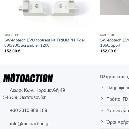
ΜΑΡΣΠΙΕ
ΜΑΡΣΠΙΕ
SW-Motech EVO footrest kit TRIUMPH Tiger
SW-Motech EVO 
800/900/Scrambler 1200
1050/Sport
152,00
€
152,00
€
Πληροφορίε
Πληροφορί
Λεωφ. Κων. Καραμανλή 49
546 39, Θεσσαλονίκη
Τρόποι Π
+30 2310 988 189
Υπαναχώρη
Όροι Χρήσ
info@motoaction.gr