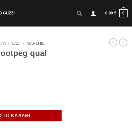
0
 GUZZI
0,00
€
ΕΤΑ
/
ΣΑΣΙ
/
ΜΑΡΣΠΙΕ
ootpeg qual
KTM/husq ποσότητα
ΣΤΟ ΚΑΛΑΘΙ