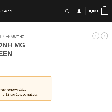
0
 GUZZI
0,00
€
I
/
ΑΝΑΒΑΤΗΣ
ΩΝΗ MG
EEN
όπιν παραγγελίας.
ης 12 εργάσιμες ημέρες.