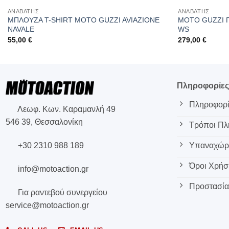
ΑΝΑΒΑΤΗΣ
ΑΝΑΒΑΤΗΣ
ΜΠΛΟΥΖΑ T-SHIRT MOTO GUZZI AVIAΖIONE
MOTO GUZZI 
NAVALE
WS
55,00
€
279,00
€
Πληροφορίε
Πληροφορί
Λεωφ. Κων. Καραμανλή 49
546 39, Θεσσαλονίκη
Τρόποι Π
+30 2310 988 189
Υπαναχώρη
Όροι Χρήσ
info@motoaction.gr
Προστασία
Για ραντεβού συνεργείου
service@motoaction.gr