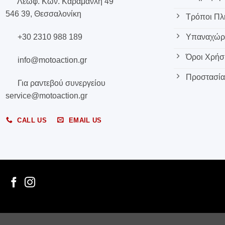
Λεωφ. Κων. Καραμανλή 49
546 39, Θεσσαλονίκη
Τρόποι Π
+30 2310 988 189
Υπαναχώρη
Όροι Χρήσ
info@motoaction.gr
Προστασία
Για ραντεβού συνεργείου
service@motoaction.gr
CALL US
EMAIL US