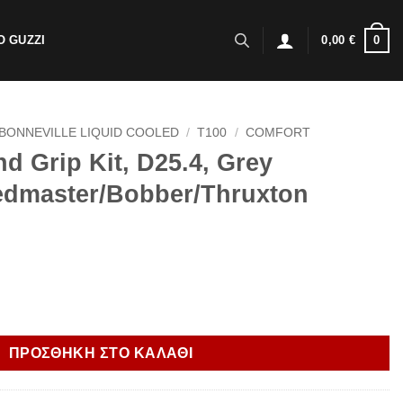
0
 GUZZI
0,00
€
BONNEVILLE LIQUID COOLED
/
T100
/
COMFORT
 Grip Kit, D25.4, Grey
edmaster/Bobber/Thruxton
5.4, Grey Bonneville/Speedmaster/Bobber/Thruxton ποσότητα
ΠΡΟΣΘΗΚΗ ΣΤΟ ΚΑΛΑΘΙ