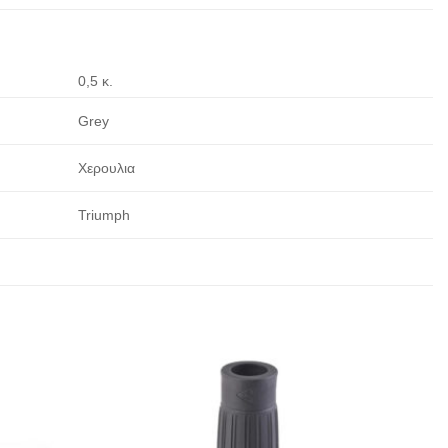
0,5 κ.
Grey
Χερουλια
Triumph