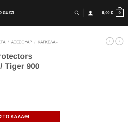
0
 GUZZI
0,00
€
ΕΤΑ
/
ΑΞΕΣΟΥΑΡ
/
ΚΑΓΚΕΛΑ -
rotectors
/ Tiger 900
bler 1200 / Tiger 900 ποσότητα
ΣΤΟ ΚΑΛΑΘΙ