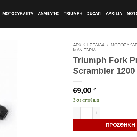
ΜΟΤΟΣΥΚΛΕΤΑ
ΑΝΑΒΑΤΗΣ
TRIUMPH
DUCATI
APRILIA
MOTO
ΑΡΧΙΚΗ ΣΕΛΙΔΑ
/
ΜΟΤΟΣΥΚΛ
ΜΑΝΙΤΑΡΙΑ
Triumph Fork P
Scrambler 1200 
69,00
€
3 σε απόθεμα
Triumph Fork Protectors Scram
ΠΡΟΣΘΗΚΗ 