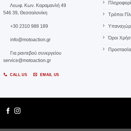
Πληροφορί
Λεωφ. Κων. Καραμανλή 49
546 39, Θεσσαλονίκη
Τρόποι Π
+30 2310 988 189
Υπαναχώρη
Όροι Χρήσ
info@motoaction.gr
Προστασία
Για ραντεβού συνεργείου
service@motoaction.gr
CALL US
EMAIL US