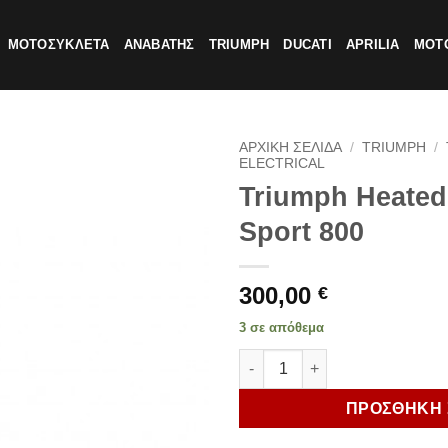
ΜΟΤΟΣΥΚΛΕΤΑ
ΑΝΑΒΑΤΗΣ
TRIUMPH
DUCATI
APRILIA
MOTO
ΑΡΧΙΚΗ ΣΕΛΙΔΑ
/
TRIUMPH
/
ELECTRICAL
Triumph Heated 
Sport 800
300,00
€
3 σε απόθεμα
Triumph Heated Grip Kit Tiger
ΠΡΟΣΘΗΚΗ 