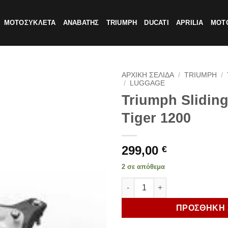
ΜΟΤΟΣΥΚΛΕΤΑ
ΑΝΑΒΑΤΗΣ
TRIUMPH
DUCATI
APRILIA
MOTO
ΑΡΧΙΚΗ ΣΕΛΙΔΑ
/
TRIUMPH
/
/
LUGGAGE
Triumph Sliding
Tiger 1200
299,00
€
2 σε απόθεμα
Triumph Sliding Carriage Kit 
ΠΡΟΣΘΗΚΗ 