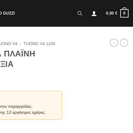
0
 GUZZI
0,00
€
UONO V4
/
TUONO V4 1100
Α ΠΛΑΪΝΗ
ΞΙΑ
όπιν παραγγελίας.
ης 12 εργάσιμες ημέρες.