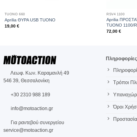
TUONO 660
RSV4 1100
Aprilia ΠΡΟΣ
Aprilia ΘΥΡΑ USB TUONO
TUONO 1100/
19,00
€
72,00
€
Πληροφορίε
Πληροφορί
Λεωφ. Κων. Καραμανλή 49
546 39, Θεσσαλονίκη
Τρόποι Π
+30 2310 988 189
Υπαναχώρη
Όροι Χρήσ
info@motoaction.gr
Προστασία
Για ραντεβού συνεργείου
service@motoaction.gr