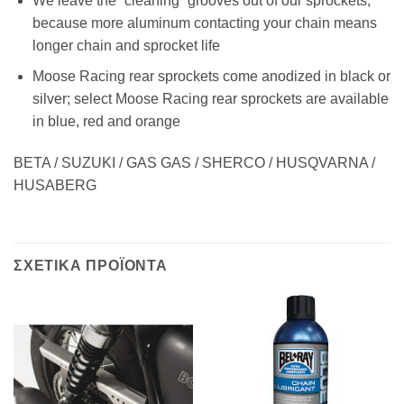
We leave the “cleaning” grooves out of our sprockets,
because more aluminum contacting your chain means
longer chain and sprocket life
Moose Racing rear sprockets come anodized in black or
silver; select Moose Racing rear sprockets are available
in blue, red and orange
BETA / SUZUKI / GAS GAS / SHERCO / HUSQVARNA /
HUSABERG
ΣΧΕΤΙΚΑ ΠΡΟΪΟΝΤΑ