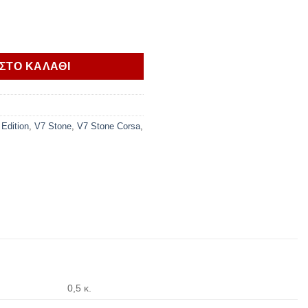
 ΑΛΟΥΜΙΝΙΟΥ ΡΥΘΜΙΖΟΜΕΝΗ ποσότητα
ΣΤΟ ΚΑΛΑΘΙ
 Edition
,
V7 Stone
,
V7 Stone Corsa
,
0,5 κ.