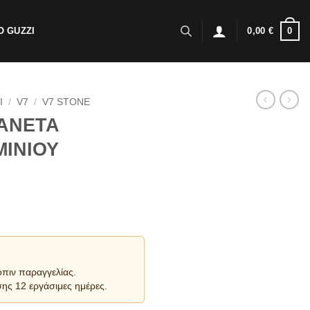
0
 GUZZI
0,00
€
I
/
V7
/
V7 STONE
ΑΝΕΤΑ
ΙΝΙΟΥ
όπιν παραγγελίας.
ης 12 εργάσιμες ημέρες.