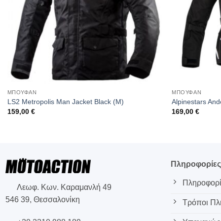
ΜΠΟΥΦΑΝ
ΜΠΟΥΦΑΝ
LS2 Metropolis Man Jacket Black (M)
Alpinestars And
159,00
€
169,00
€
Πληροφορίε
Πληροφορί
Λεωφ. Κων. Καραμανλή 49
546 39, Θεσσαλονίκη
Τρόποι Π