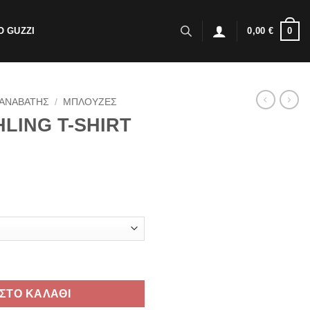
0
 GUZZI
0,00
€
ΑΝΑΒΑΤΗΣ
/
ΜΠΛΟΥΖΕΣ
LING T-SHIRT
 JET BLACK ποσότητα
ΣΤΟ ΚΑΛΑΘΙ