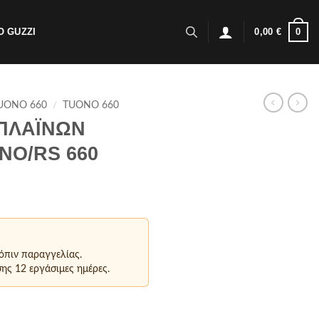
0
 GUZZI
0,00
€
UONO 660
/
TUONO 660
Σ ΠΛΑΪΝΩΝ
NO/RS 660
τόπιν παραγγελίας.
ης 12 εργάσιμες ημέρες.