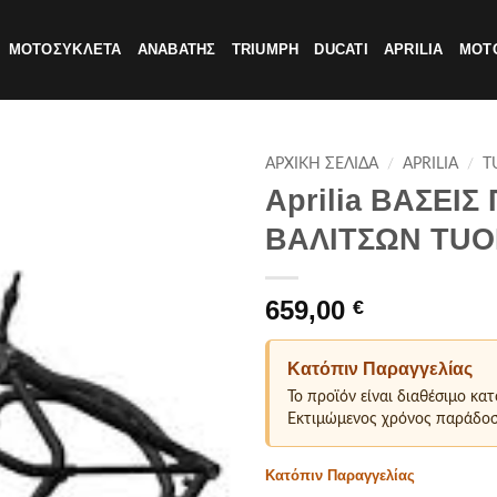
ΜΟΤΟΣΥΚΛΕΤΑ
ΑΝΑΒΑΤΗΣ
TRIUMPH
DUCATI
APRILIA
MOTO
ΑΡΧΙΚΗ ΣΕΛΙΔΑ
/
APRILIA
/
T
Aprilia ΒΑΣΕΙ
ΒΑΛΙΤΣΩΝ TUO
659,00
€
Κατόπιν Παραγγελίας
Το προϊόν είναι διαθέσιμο κα
Εκτιμώμενος χρόνος παράδοσ
Κατόπιν Παραγγελίας