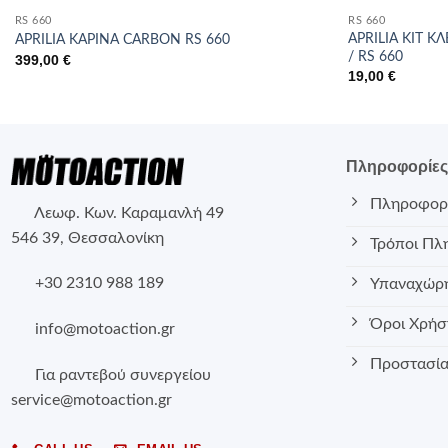
RS 660
RS 660
APRILIA ΚΙΤ 
APRILIA ΚΑΡΙΝΑ CARBON RS 660
/ RS 660
399,00
€
19,00
€
Πληροφορίε
Πληροφορί
Λεωφ. Κων. Καραμανλή 49
546 39, Θεσσαλονίκη
Τρόποι Πλ
+30 2310 988 189
Υπαναχώρη
Όροι Χρήσ
info@motoaction.gr
Προστασία
Για ραντεβού συνεργείου
service@motoaction.gr