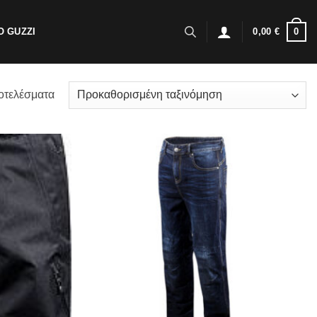
0
 GUZZI
0,00
€
οτελέσματα