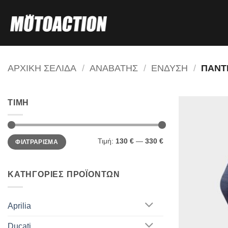
Μετάβαση
στο
περιεχόμενο
ΑΡΧΙΚΗ ΣΕΛΙΔΑ
/
ΑΝΑΒΑΤΗΣ
/
ΕΝΔΥΣΗ
/
ΠΑΝΤ
ΤΙΜΗ
Ελάχιστη
Μέγιστη
Τιμή:
130 €
—
330 €
ΦΙΛΤΡΑΡΙΣΜΑ
τιμή
τιμή
ΚΑΤΗΓΟΡΙΕΣ ΠΡΟΪΟΝΤΩΝ
Aprilia
Ducati