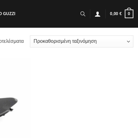
0
 GUZZI
0,00
€
οτελέσματα