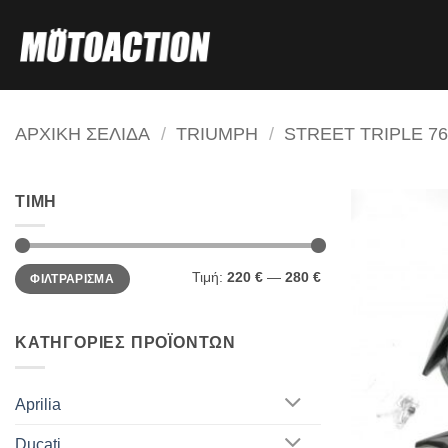
Μετάβαση
στο
περιεχόμενο
ΑΡΧΙΚΗ ΣΕΛΙΔΑ
/
TRIUMPH
/
STREET TRIPLE 76
ΤΙΜΗ
Ελάχιστη
Μέγιστη
Τιμή:
220 €
—
280 €
ΦΙΛΤΡΑΡΙΣΜΑ
τιμή
τιμή
ΚΑΤΗΓΟΡΙΕΣ ΠΡΟΪΟΝΤΩΝ
Aprilia
Ducati