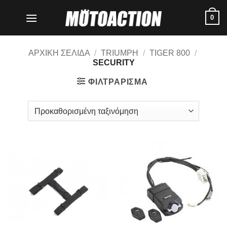
Μετάβαση
0
στο
περιεχόμενο
ΑΡΧΙΚΗ ΣΕΛΙΔΑ
/
TRIUMPH
/
TIGER 800
/
SECURITY
ΦΙΛΤΡΑΡΙΣΜΑ