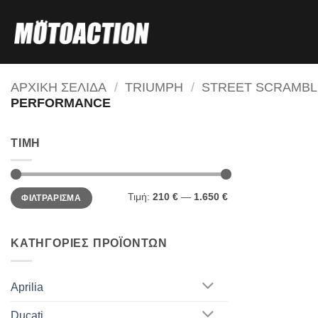
Μετάβαση
στο
περιεχόμενο
ΑΡΧΙΚΗ ΣΕΛΙΔΑ
/
TRIUMPH
/
STREET SCRAMBL
PERFORMANCE
ΤΙΜΗ
Ελάχιστη
Μέγιστη
Τιμή:
210 €
—
1.650 €
ΦΙΛΤΡΑΡΙΣΜΑ
τιμή
τιμή
ΚΑΤΗΓΟΡΙΕΣ ΠΡΟΪΟΝΤΩΝ
Aprilia
Ducati