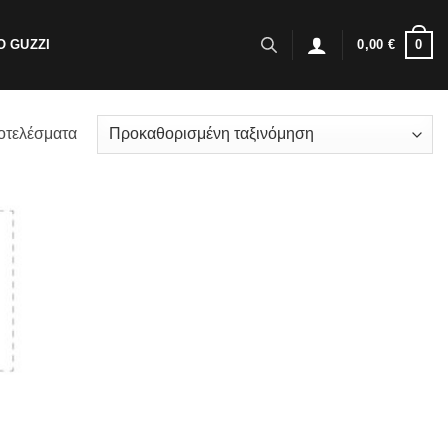
0
 GUZZI
0,00
€
οτελέσματα