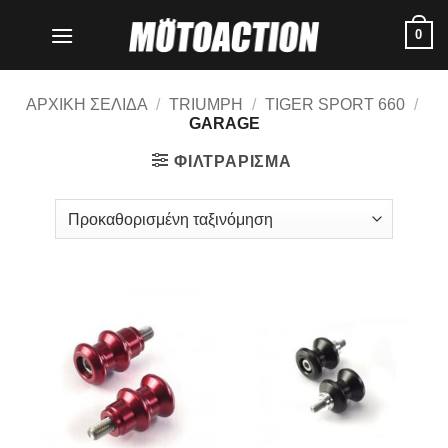
Μετάβαση
0
στο
περιεχόμενο
ΑΡΧΙΚΗ ΣΕΛΙΔΑ
/
TRIUMPH
/
TIGER SPORT 660
/
GARAGE
ΦΙΛΤΡΑΡΙΣΜΑ