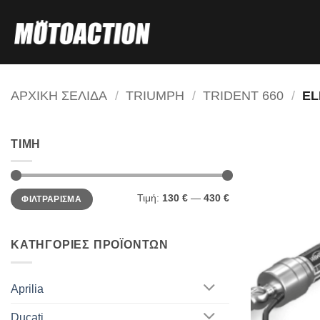
Μετάβαση
στο
περιεχόμενο
ΑΡΧΙΚΗ ΣΕΛΙΔΑ
/
TRIUMPH
/
TRIDENT 660
/
EL
ΤΙΜΗ
Ελάχιστη
Μέγιστη
Τιμή:
130 €
—
430 €
ΦΙΛΤΡΑΡΙΣΜΑ
τιμή
τιμή
ΚΑΤΗΓΟΡΙΕΣ ΠΡΟΪΟΝΤΩΝ
Aprilia
Ducati