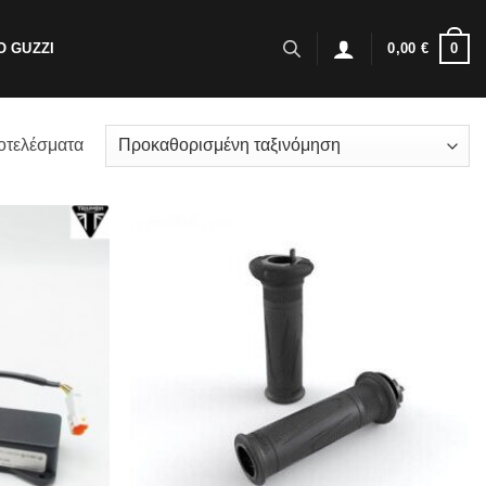
0
 GUZZI
0,00
€
οτελέσματα