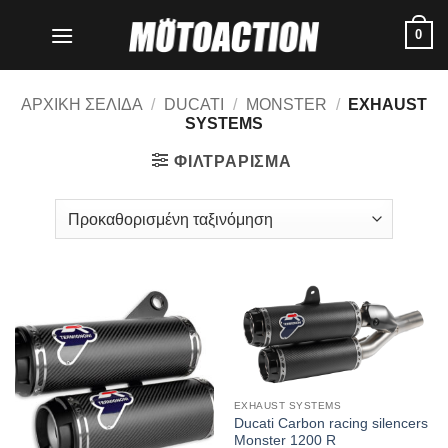
Μετάβαση
0
στο
περιεχόμενο
ΑΡΧΙΚΗ ΣΕΛΙΔΑ
/
DUCATI
/
MONSTER
/
EXHAUST
SYSTEMS
ΦΙΛΤΡΑΡΙΣΜΑ
EXHAUST SYSTEMS
Ducati Carbon racing silencers
Monster 1200 R