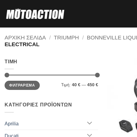
Μετάβαση
στο
περιεχόμενο
ΑΡΧΙΚΗ ΣΕΛΙΔΑ
/
TRIUMPH
/
BONNEVILLE LIQU
ELECTRICAL
ΤΙΜΗ
Ελάχιστη
Μέγιστη
Τιμή:
40 €
—
450 €
ΦΙΛΤΡΑΡΙΣΜΑ
τιμή
τιμή
ΚΑΤΗΓΟΡΙΕΣ ΠΡΟΪΟΝΤΩΝ
Aprilia
Ducati