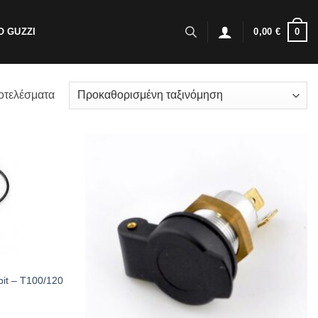
0
 GUZZI
0,00
€
οτελέσματα
pit – T100/120