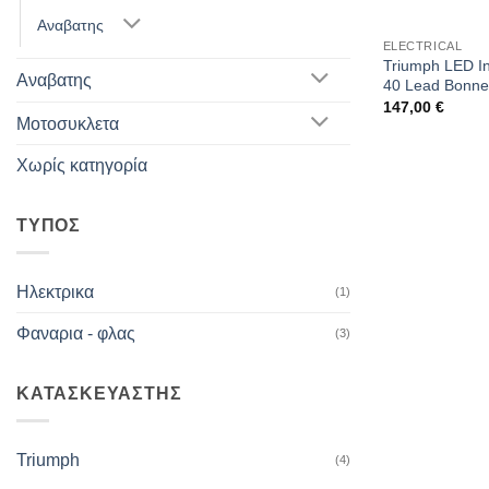
Αναβατης
ELECTRICAL
Triumph LED In
Αναβατης
40 Lead Bonnev
147,00
€
Μοτοσυκλετα
Χωρίς κατηγορία
ΤΥΠΟΣ
Ηλεκτρικα
(1)
Φαναρια - φλας
(3)
ΚΑΤΑΣΚΕΥΑΣΤΗΣ
Triumph
(4)