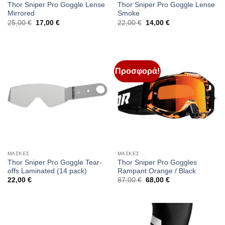
Thor Sniper Pro Goggle Lense
Thor Sniper Pro Goggle Lense
Mirrored
Smoke
Original
Η
Original
Η
25,00
€
17,00
€
22,00
€
14,00
€
price
τρέχουσα
price
τρέχουσα
was:
τιμή
was:
τιμή
25,00 €.
είναι:
22,00 €.
είναι:
17,00 €.
14,00 €.
Προσφορά!
ΜΑΣΚΕΣ
ΜΑΣΚΕΣ
Thor Sniper Pro Goggle Tear-
Thor Sniper Pro Goggles
offs Laminated (14 pack)
Rampant Orange / Black
Original
Η
22,00
€
87,00
€
68,00
€
price
τρέχουσα
was:
τιμή
87,00 €.
είναι:
68,00 €.