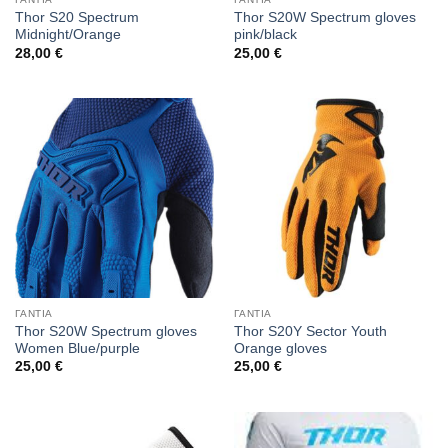
Thor S20 Spectrum
Thor S20W Spectrum gloves
Midnight/Orange
pink/black
28,00
€
25,00
€
ΓΑΝΤΙΑ
ΓΑΝΤΙΑ
Thor S20W Spectrum gloves
Thor S20Y Sector Youth
Women Blue/purple
Orange gloves
25,00
€
25,00
€