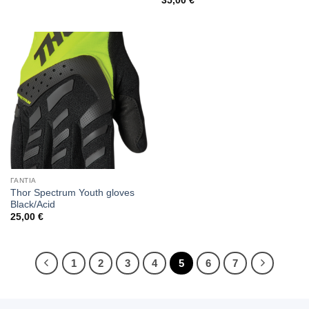
35,00
€
ΓΑΝΤΙΑ
Thor Spectrum Youth gloves
Black/Acid
25,00
€
1
2
3
4
5
6
7