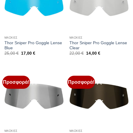
ΜΑΣΚΕΣ
ΜΑΣΚΕΣ
Thor Sniper Pro Goggle Lense
Thor Sniper Pro Goggle Lense
Blue
Clear
Original
Η
Original
Η
25,00
€
17,00
€
22,00
€
14,00
€
price
τρέχουσα
price
τρέχουσα
was:
τιμή
was:
τιμή
25,00 €.
είναι:
22,00 €.
είναι:
17,00 €.
14,00 €.
Προσφορά!
Προσφορά!
ΜΑΣΚΕΣ
ΜΑΣΚΕΣ