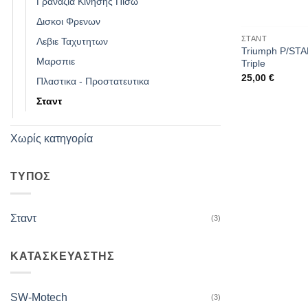
Γραναζια Κινησης Πισω
Δισκοι Φρενων
ΣΤΑΝΤ
Λεβιε Ταχυτητων
Triumph P/STA
Μαρσπιε
Triple
25,00
€
Πλαστικα - Προστατευτικα
Σταντ
Χωρίς κατηγορία
ΤΥΠΟΣ
Σταντ
(3)
ΚΑΤΑΣΚΕΥΑΣΤΗΣ
SW-Motech
(3)