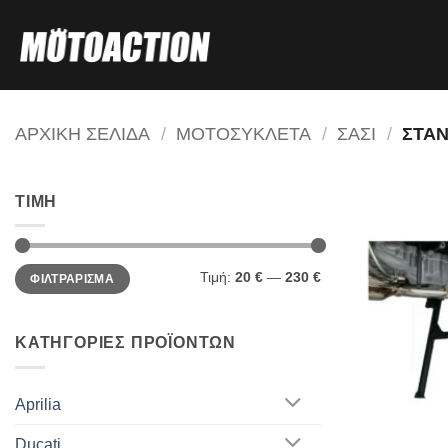
Μετάβαση
στο
περιεχόμενο
ΑΡΧΙΚΗ ΣΕΛΙΔΑ
/
ΜΟΤΟΣΥΚΛΕΤΑ
/
ΣΑΣΙ
/
ΣΤΑΝ
ΤΙΜΗ
Ελάχιστη
Μέγιστη
Τιμή:
20 €
—
230 €
ΦΙΛΤΡΑΡΙΣΜΑ
τιμή
τιμή
ΚΑΤΗΓΟΡΙΕΣ ΠΡΟΪΟΝΤΩΝ
Aprilia
Ducati