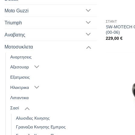
Moto Guzzi
ΣΤΑΝΤ
Triumph
SW-MOTECH Ce
(00-06)
Αναβατης
229,00
€
Μοτοσυκλετα
Αναρτησεις
Αξεσουαρ
Εξατμισεις
Ηλεκτρικα
Λιπαντικα
Σασί
Αλυσιδες Κινησης
Γραναζια Κινησης Εμπρος