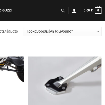
0
 GUZZI
0,00
€
οτελέσματα