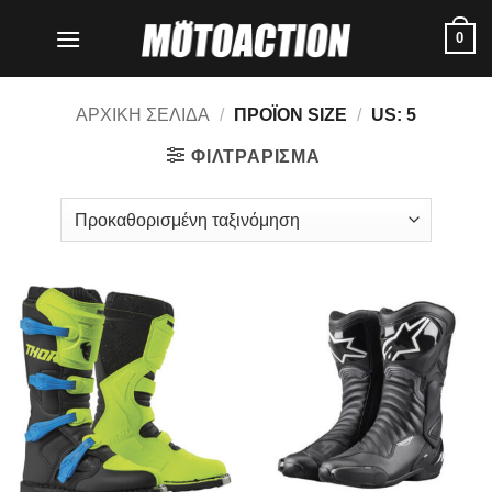
Μετάβαση
0
στο
περιεχόμενο
ΑΡΧΙΚΗ ΣΕΛΙΔΑ
/
ΠΡΟΪΟΝ SIZE
/
US: 5
ΦΙΛΤΡΑΡΙΣΜΑ