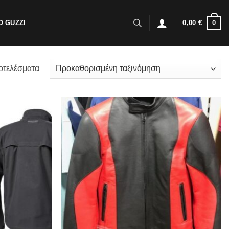
0
 GUZZI
0,00
€
οτελέσματα