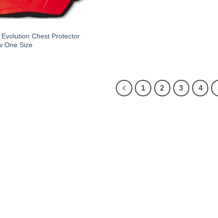
Evolution Chest Protector
w One Size
1
2
3
4