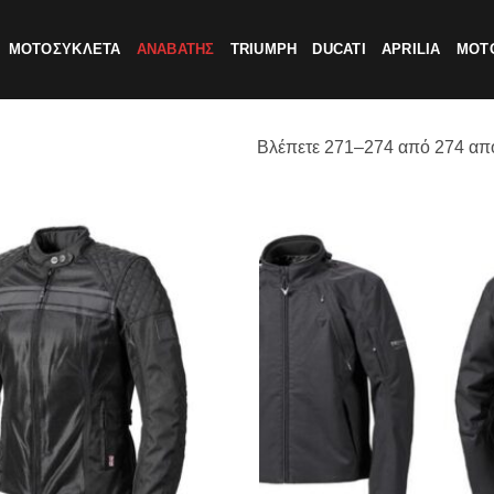
ΜΟΤΟΣΥΚΛΕΤΑ
ΑΝΑΒΑΤΗΣ
TRIUMPH
DUCATI
APRILIA
MOTO
Βλέπετε 271–274 από 274 απ