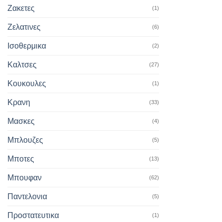
Ζακετες
(1)
Ζελατινες
(6)
Ισοθερμικα
(2)
Καλτσες
(27)
Κουκουλες
(1)
Κρανη
(33)
Μασκες
(4)
Μπλουζες
(5)
Μποτες
(13)
Μπουφαν
(62)
Παντελονια
(5)
Προστατευτικα
(1)