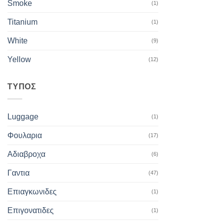
Smoke
(1)
Titanium
(1)
White
(9)
Yellow
(12)
ΤΥΠΟΣ
Luggage
(1)
Φουλαρια
(17)
Αδιαβροχα
(6)
Γαντια
(47)
Επιαγκωνιδες
(1)
Επιγονατιδες
(1)