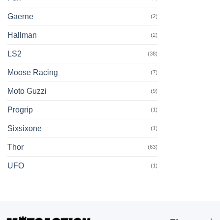
Gaerne
(2)
Hallman
(2)
LS2
(38)
Moose Racing
(7)
Moto Guzzi
(9)
Progrip
(1)
Sixsixone
(1)
Thor
(63)
UFO
(1)