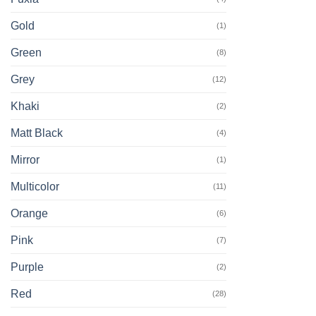
Gold
(1)
Green
(8)
Grey
(12)
Khaki
(2)
Matt Black
(4)
Mirror
(1)
Multicolor
(11)
Orange
(6)
Pink
(7)
Purple
(2)
Red
(28)