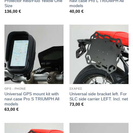
Protector Red/Fluo Yellow One
navi case Pro L TRIUMPH All
Size
models
136,00
€
40,00
€
GPS - PHONE
ΣΧΑΡΕΣ
Universal GPS mount kit with
Universal side bracket left. For
navi case Pro S TRIUMPH All
SLC side carrier LEFT. Incl. net
models
73,00
€
63,00
€