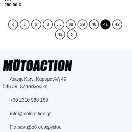
290,00
€
1
2
3
…
38
39
40
41
42
43
Λεωφ. Κων. Καραμανλή 49
546 39, Θεσσαλονίκη
+30 2310 988 189
info@motoaction.gr
Για ραντεβού συνεργείου