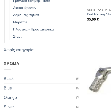
Γραναζια Κινησης Πισω
Δισκοι Φρενων
ΛΕΒΙΕ ΤΑΧΥΤΗΤ
Bud Racing Shi
Λεβιε Ταχυτητων
35,00
€
Μαρσπιε
Πλαστικα - Προστατευτικα
Σταντ
Χωρίς κατηγορία
ΧΡΩΜΑ
Black
(6)
Blue
(5)
Orange
(3)
Silver
(3)