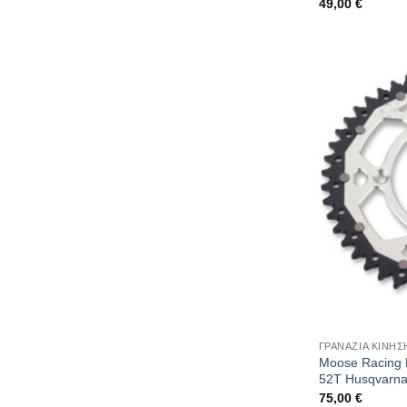
49,00
€
ΓΡΑΝΑΖΙΑ ΚΙΝΗΣ
Moose Racing 
52T Husqvarn
75,00
€