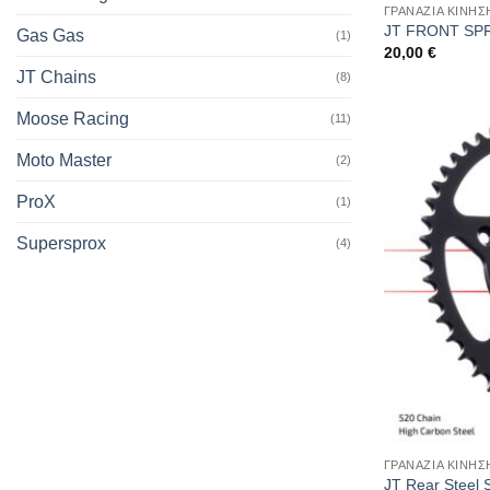
ΓΡΑΝΑΖΙΑ ΚΙΝΗ
JT FRONT SPR
Gas Gas
(1)
20,00
€
JT Chains
(8)
Moose Racing
(11)
Moto Master
(2)
ProX
(1)
Supersprox
(4)
ΓΡΑΝΑΖΙΑ ΚΙΝΗΣ
JT Rear Steel 