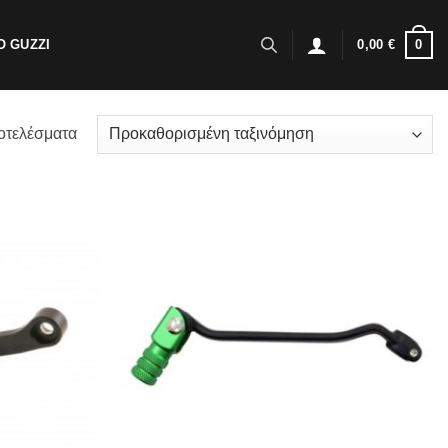
0
 GUZZI
0,00
€
οτελέσματα