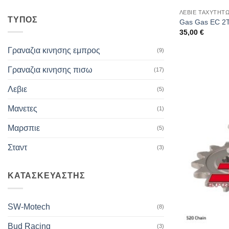
ΛΕΒΙΕ ΤΑΧΥΤΗΤ
ΤΥΠΟΣ
Gas Gas EC 2T
35,00
€
Γραναζια κινησης εμπρος
(9)
Γραναζια κινησης πισω
(17)
Λεβιε
(5)
Μανετες
(1)
Μαρσπιε
(5)
Σταντ
(3)
ΚΑΤΑΣΚΕΥΑΣΤΗΣ
SW-Motech
(8)
Bud Racing
(3)