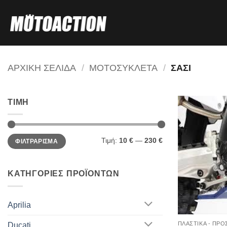
Μετάβαση
στο
περιεχόμενο
ΑΡΧΙΚΗ ΣΕΛΙΔΑ
/
ΜΟΤΟΣΥΚΛΕΤΑ
/
ΣΑΣΙ
ΤΙΜΗ
Ελάχιστη
Μέγιστη
Τιμή:
10 €
—
230 €
ΦΙΛΤΡΑΡΙΣΜΑ
τιμή
τιμή
ΚΑΤΗΓΟΡΙΕΣ ΠΡΟΪΟΝΤΩΝ
Aprilia
ΠΛΑΣΤΙΚΑ - ΠΡΟ
Ducati