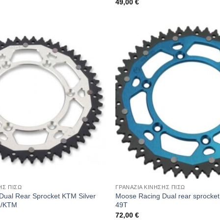
49,00
€
ΗΣ ΠΙΣΩ
ΓΡΑΝΑΖΙΑ ΚΙΝΗΣΗΣ ΠΙΣΩ
Dual Rear Sprocket KTM Silver
Moose Racing Dual rear sprocke
a/KTM
49T
72,00
€