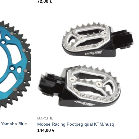
72,00
€
ΜΑΡΣΠΙΕ
t Yamaha Blue
Moose Racing Footpeg qual KTM/husq
144,00
€