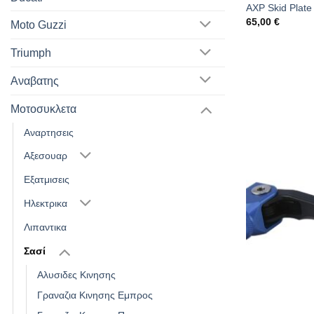
AXP Skid Plate
65,00
€
Moto Guzzi
Triumph
Αναβατης
Μοτοσυκλετα
Αναρτησεις
Αξεσουαρ
Εξατμισεις
Ηλεκτρικα
Λιπαντικα
Σασί
Αλυσιδες Κινησης
Γραναζια Κινησης Εμπρος