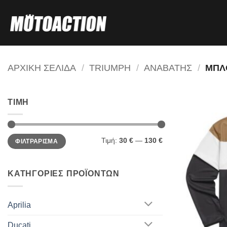
Μετάβαση
στο
περιεχόμενο
ΑΡΧΙΚΗ ΣΕΛΙΔΑ
/
TRIUMPH
/
ΑΝΑΒΑΤΗΣ
/
ΜΠΛ
ΤΙΜΗ
Ελάχιστη
Μέγιστη
Τιμή:
30 €
—
130 €
ΦΙΛΤΡΑΡΙΣΜΑ
τιμή
τιμή
ΚΑΤΗΓΟΡΙΕΣ ΠΡΟΪΟΝΤΩΝ
Aprilia
Ducati