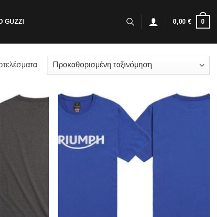
0
 GUZZI
0,00
€
οτελέσματα