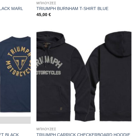
ΜΠΛΟΥΖΕΣ
LACK MARL
TRIUMPH BURNHAM T-SHIRT BLUE
45,00
€
ΜΠΛΟΥΖΕΣ
ET BLACK
TRIUMPH CARRICK CHECKERBOARD HOODIE